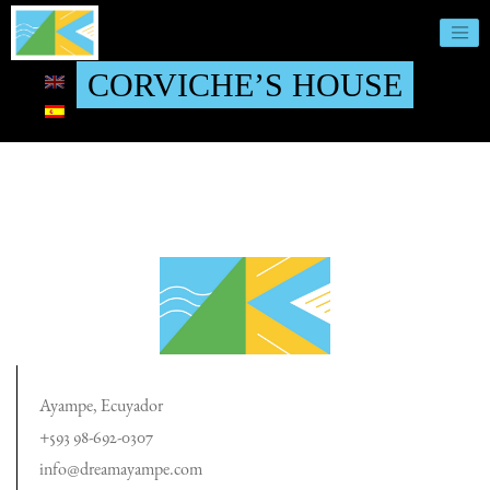
CORVICHE’S HOUSE
Ayampe, Ecuyador
+593 98-692-0307
info@dreamayampe.com